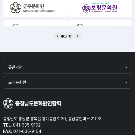
실
-
한
리
-
및
비
-
용자
및
하여
가
-
이
유관기관
도내문화원
관
■
련
충청남도 홍성군 홍북읍 홍예공원로 20, 충남공감마루 210호
TEL.
041-635-9102
FAX.
041-635-9104