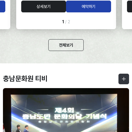
대
서
상세보기
예약하기
실
관
,
-
방
1
/ 2
-
-
2
전체보기
■
여
-
유
충남문화원 티비
■
까
-
지
-
10