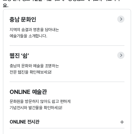
요.
■
충남 문화인
지역의 숨결과 영혼을 담아내는
이용기준
예술가들을 소개합니다.
1일
(10:00~21:00)
웹진 ‘쉼’
오전
충남의 문화와 예술을 조명하는
전문 웹진을 확인해보세요!
(10:00~12:00)
공연장
오후
ONLINE 예술관
(13:00~17:00)
문화원을 방문하지 않아도 쉽고 편하게
기념전시와 발간물을 확인하세요!
야간
(18:00~21:00)
ONLINE 전시관
1회
다목적회의실