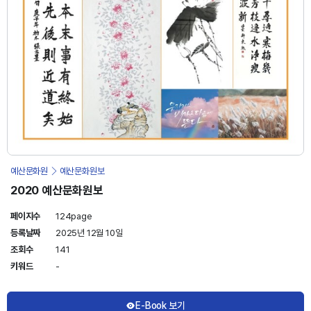
예산문화원
예산문화원보
2020 예산문화원보
페이지수
124page
등록날짜
2025년 12월 10일
조회수
141
키워드
-
E-Book 보기