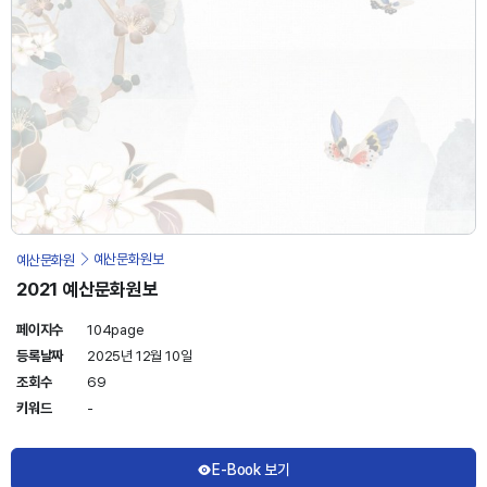
예산문화원
예산문화원보
2021 예산문화원보
페이지수
104page
등록날짜
2025년 12월 10일
조회수
69
키워드
-
E-Book 보기