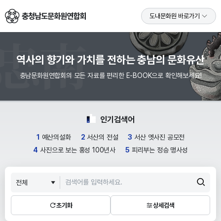
충청남도문화원연합회
도내문화원 바로가기
역사의 향기와 가치를 전하는 충남의 문화유산
충남문화원연합회의 모든 자료를 편리한 E-BOOK으로 확인해보세요!
인기검색어
1
예산의설화
2
서산의 전설
3
서산 옛사진 공모전
4
사진으로 보는 홍성 100년사
5
피리부는 정승 맹사성
초기화
상세검색