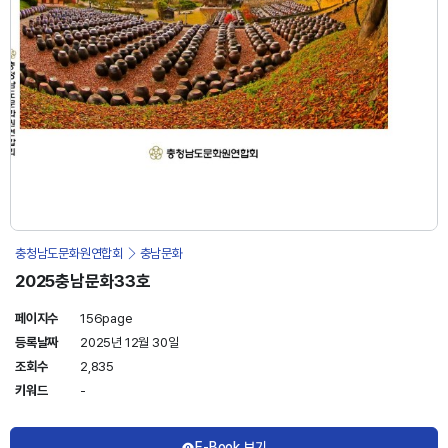
충청남도문화원연합회
충남문화
2025충남문화33호
페이지수
156page
등록날짜
2025년 12월 30일
조회수
2,835
키워드
-
E-Book 보기