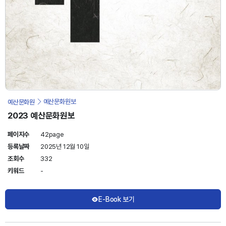
예산문화원
예산문화원보
2023 예산문화원보
페이지수
42page
등록날짜
2025년 12월 10일
조회수
332
키워드
-
E-Book 보기