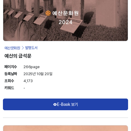
예산문화원
발행도서
예산의 금석문
페이지수
266page
등록날짜
2025년 10월 20일
조회수
4,173
키워드
-
E-Book 보기