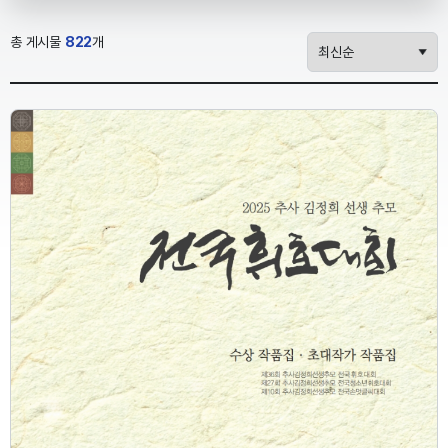
총 게시물
822
개