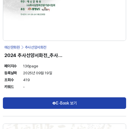
예산문화원
추사선양서화전
2024 추사선양서화전_추사를
잇다
페이지수
136page
등록날짜
2025년 09월 19일
조회수
419
키워드
-
E-Book 보기