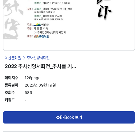
예산문화원
추사선양서화전
2022 추사선양서화전_추사를 기억
하다
페이지수
128page
등록날짜
2025년 09월 19일
조회수
589
키워드
-
E-Book 보기