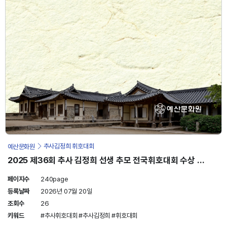
예산문화원
추사김정희 휘호대회
2025 제36회 추사 김정희 선생 추모 전국휘호대회 수상 작
품집
페이지수
240page
등록날짜
2026년 07월 20일
조회수
26
키워드
#추사휘호대회
#추사김정희
#휘호대회