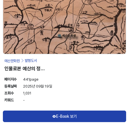
예산문화원
발행도서
인물로본 예산의 정
신
페이지수
441page
등록날짜
2025년 09월 19일
조회수
1,031
키워드
-
E-Book 보기