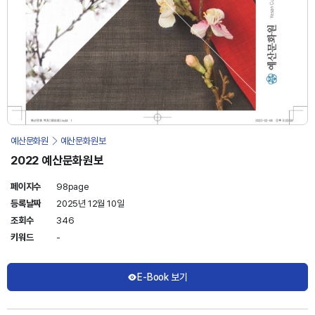
예산문화원
예산문화원보
2022 예산문화원보
페이지수
98page
등록날짜
2025년 12월 10일
조회수
346
키워드
-
E-Book 보기