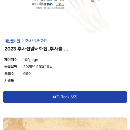
예산문화원
추사선양서화전
2023 추사선양서화전_추사를 그
리다
페이지수
100page
등록날짜
2025년 09월 19일
조회수
660
키워드
-
E-Book 보기