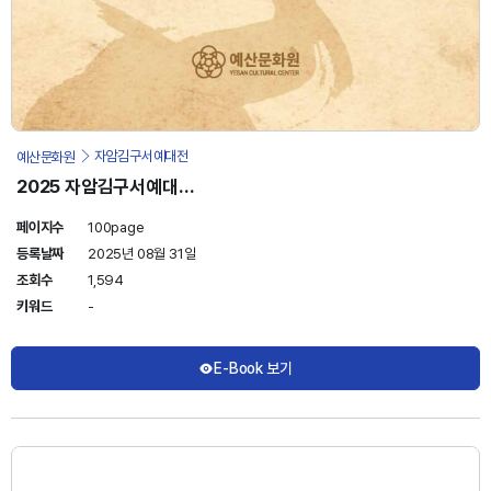
예산문화원
자암김구서예대전
2025 자암김구서예대전
도록
페이지수
100page
등록날짜
2025년 08월 31일
조회수
1,594
키워드
-
E-Book 보기