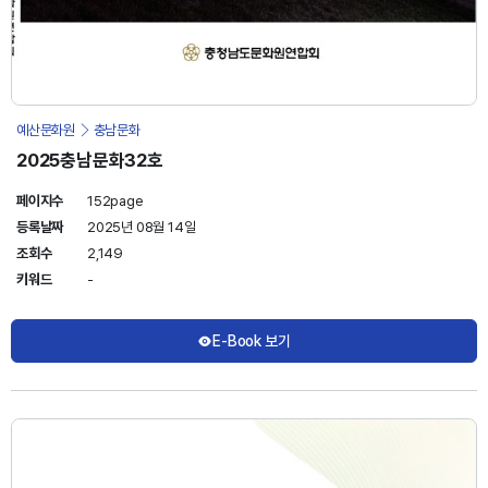
예산문화원
충남문화
2025충남문화32호
페이지수
152page
등록날짜
2025년 08월 14일
조회수
2,149
키워드
-
E-Book 보기