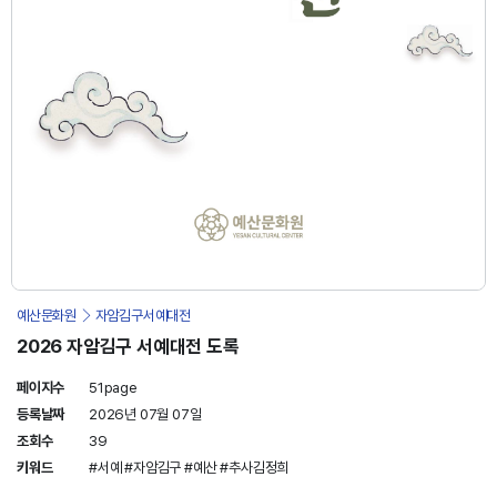
예산문화원
자암김구서예대전
2026 자암김구 서예대전 도록
페이지수
51page
등록날짜
2026년 07월 07일
조회수
39
키워드
#서예
#자암김구
#예산
#추사김정희