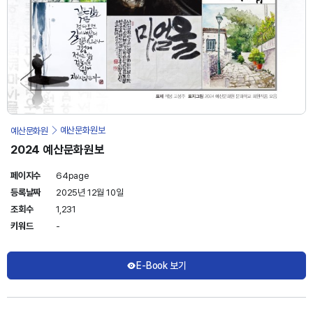
예산문화원
예산문화원보
2024 예산문화원보
페이지수
64page
등록날짜
2025년 12월 10일
조회수
1,231
키워드
-
E-Book 보기