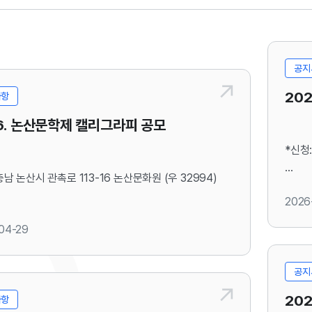
공지
20
사항
6. 논산문학제 캘리그라피 공모
*신청: 
충남 논산시 관촉로 113-16 논산문화원 (우 32994)​
2026
*교육: 
04-29
공지
20
사항