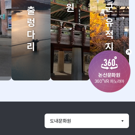
탑정호 출렁다리
계백장군 유적지
1
6
3
4
년
탑
백
김
정
제
장
호
의
생
논산문화원
출
운
을
360˚VR 파노라마
렁
명
배
다
을
향
리
가
하
는
른
여
자
황
건
도내문화원
연
산
립