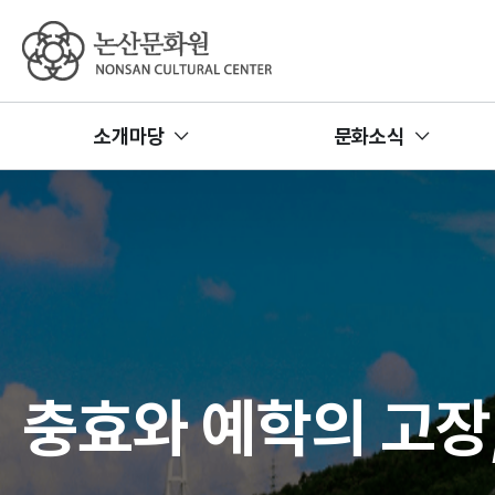
논산문화원
소개마당
문화소식
충효와 예학의 고장