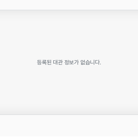
■ 선
phot
러브
맘소
소릿길
시민
우디
등록된 대관 정보가 없습니다.
톡톡톡
화양