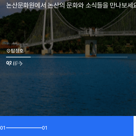
논산문화원에서 논산의 문화와 소식들을 만나보세요
돈암서원
탑정호
관촉사
문화원사 전경
02
/ 04
01
01