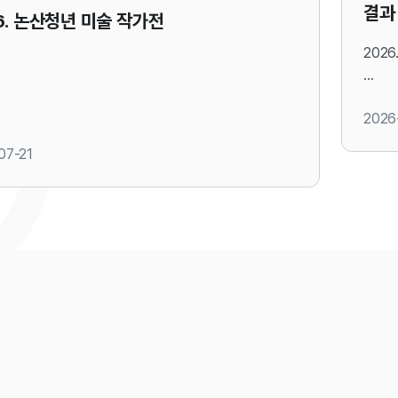
결과
6. 논산청년 미술 작가전
202
2026
생활문
다.
07-21
논산문
와 같
2026.
논산