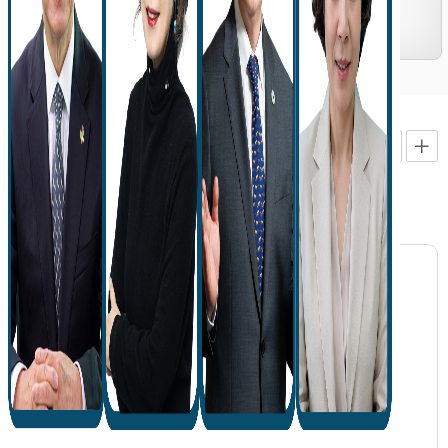
※ 마감시간 도착분까지만 유효
◦ 신청방법
· 이메일 접수 (E-mail : sc9530123@hanmail.net)
- 제목 : 제10회 전국 신석초 시낭송 대회 접수(참가자이름)
- 첨부파일명 : 참가자 이름(지정시 제목 / 자유시 제목)
· 방문접수 : 서천문화원 사무국(충남 서천군 서천읍 화금서길 29-18
□ 문의
문화학교
​​서천문화원 사무국 ☎ 041)953-0123​
지역문화학교의 여러 교육을 만나보세요.
전체
모집중
모집예정
모집마감
프로그램 준비중입니다.