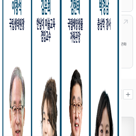
2026-06-01
□ 공모주제
신석초 시인의 시 문구를 활용한 자유 주제
공지사항
□ 신청안내
제10회 전국 신석초 시낭송대회 공모
◦ 신청자격 : 캘리그라피에 관심있는 사람 누구나
◦ 접수기간 : 2026. 06. 01(월) ~ 08. 31(월) 도착분까지
서천문화원에서는 신석초 시인의 아름다운 시세계를 계승하고 시낭송을 통한 문화
◦ 출품수 : 1인 2작품 이하 (1점당 각각 출품 원서를 제출하여야 함.)
적인 소양을 촉진하고자 전국 신석초 시낭송대회를 공모합니다.
◦ 출품료 : 1작품 20,000원 / 2작품 30,000원
공모요강을 참고하시어, 신청서 및 낭송파일을 응모해주시기 바랍니다.
※8월31일까지 입금확인된 작품을 신청된 것으로 간주합니다.
2026-06-01
✓입금계좌 : 농협 351-0829-9068-73 (예금주: 서천문화원)
□ 대회요강
◦ 접수방법
◦ 참가자격 : 시낭송에 관심있는 성인남녀 누구나
- 우편/방문접수 : 서천문화원 사무국(충남 서천군 서천읍 화금서길 29-18)
◦ 참가제한 : 타 전국 시낭송 대회 최고상 수상자 제외
- 신청서 작성방법: 신청서 양식 다운로드하여 작성(서천문화원 홈페이지 공지사항
※ 수상이후 발견 시 수상 취소 및 시상금 회수
◦ 대회진행
□ 문의
시설대관
· 예 선 : 낭송녹음 음성파일을 통한 심사
​​서천문화원 사무국 ☎ 041)953-0123​ ​
※ 본선진출자 공고는 9월 초 서천문화원 홈페이지 게시 및 개별통지
문화원의 다양한 시설을 대관하실 수 있습니다.
· 본 선 : 2026년 9월 19일(토) 14:00 / 서천문화원 2층 강당
※ 대회일정 및 장소는 상황에 따라 변경이 될 수 있습니다.
□ 접수방법
◦ 접수기간 : 2026년 6월 1일(월) ~ 8월 31일(월) 17:00까지
등록된 대관 정보가 없습니다.