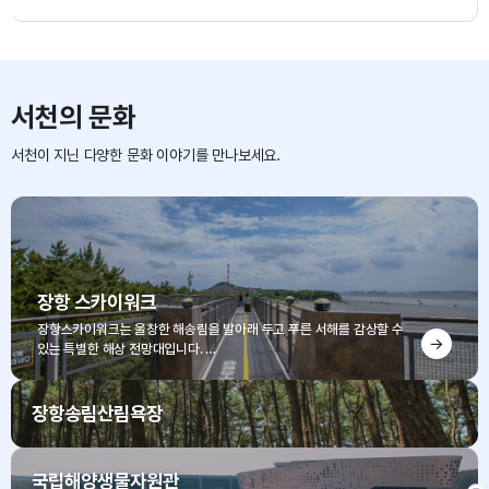
서천의 문화
서천이 지닌 다양한 문화 이야기를 만나보세요.
장항 스카이워크
장항스카이워크는 울창한 해송림을 발아래 두고 푸른 서해를 감상할 수
있는 특별한 해상 전망대입니다.
높이 15m, 길이 250m의 아찔한 길을 걸으며, 장엄했던 기벌포 해전의
역사적 순간을 마음 깊이 느껴보세요.
장항송림산림욕장
100년이 넘은 해송들이 뿜어내는 싱그러운 솔향기와 눈부신 서해 바다,
그리고 금강 하구의 비경이 어우러져 일상에 완벽한 '자연의 쉼표'를 선물
국립해양생물자원관
합니다.