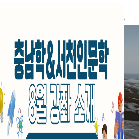
서천문화원
통합검색
로그인
전체메뉴
아름다운 자연을
보존하는, 서천
서천문화원에서 서천의 문화와 소식들을
만나보세요.
금강하굿둑철새도래지
유부도와 서천갯벌
한산모시마을
02
/ 03