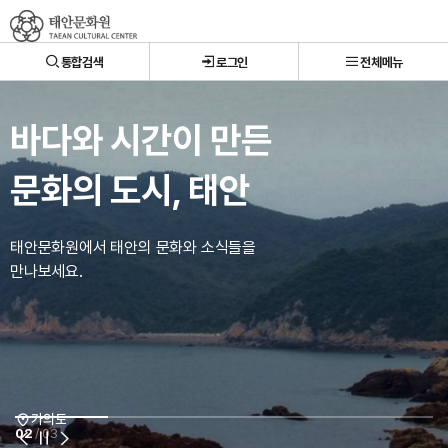
태안문화원
통합검색
로그인
전체메뉴
바다와 시간이 만든
문화의 도시, 태안
태안문화원에서 태안의 문화와 소식들을
만나보세요.
백화산
가의도
안흥성
02
/ 03