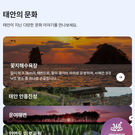
태안의 문화
태안문화원 드림
태안이 지닌 다양한 문화 이야기를 만나보세요.
꽃지해수욕장
길이 약 3.2km의 해변으로, 할미·할아비 바위로 유명하며, 서해안 3대
낙조 명소 중 하나로 손꼽힙니다.
특히, 꽃지해수욕장은 고운 백사장과 붉게 물드는 낙조, 전설이 깃든 할미
·할아비 바위가 어우러진 명소입니다.
태안 안흥진성
운여해변
안면도 미로공원