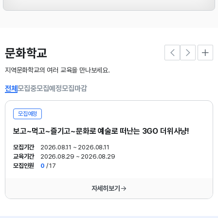
또한, 현재 수강 인원으로는 강사료 지급 등 강좌를 지속 운영하기 어려운 점도 함께
고려하였습니다.
문화학교
지역문화학교의 여러 교육을 만나보세요.
이에 부득이하게 2026년 하반기 문화학교에서는 스포츠댄스 초급반을 폐강하게
됨을 공지합니다.
전체
모집중
모집예정
모집마감
스포츠댄스 초급반 개설을 기대해 주셨던 분들께 깊이 양해를 부탁드리며, 앞으로
모집예정
도 수강생 여러분의 의견과 수요를 반영하여 더욱 내실 있는 문화학교를 운영할 수
보고~먹고~즐기고~문화로 예술로 떠난는 3GO 더위사냥!
있도록
모집기간
2026.08.11 ~ 2026.08.11
교육기간
2026.08.29 ~ 2026.08.29
노력하겠습니다.
모집인원
0
/ 17
감사합니다.
자세히보기