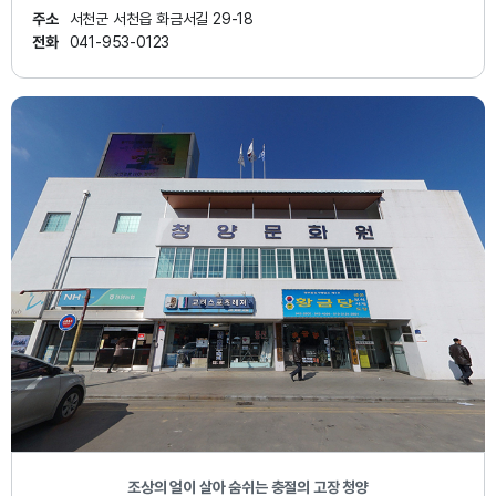
주소
서천군 서천읍 화금서길 29-18
전화
041-953-0123
조상의 얼이 살아 숨쉬는 충절의 고장 청양