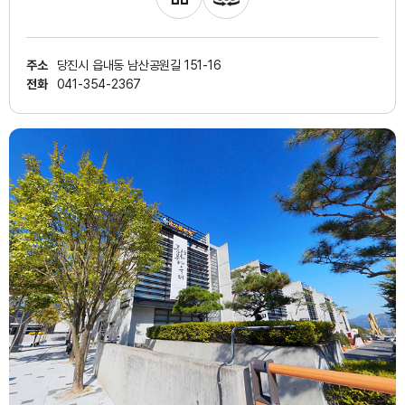
주소
당진시 읍내동 남산공원길 151-16
전화
041-354-2367