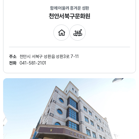
함께 어울려 흥겨운 성환
천안서북구문화원
주소
천안시 서북구 성환읍 성환3로 7-11
전화
041-581-2101