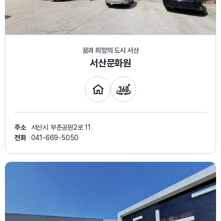
꿈과 희망의 도시 서산
서산문화원
주소
서산시 부춘공원2로 11
전화
041-669-5050