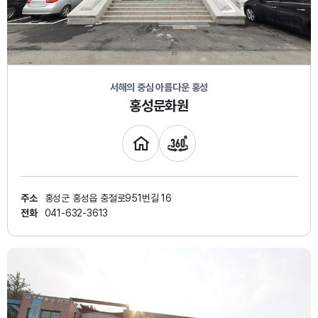
서해의 중심 아름다운 홍성
홍성문화원
주소
홍성군 홍성읍 충절로951번길 16
전화
041-632-3613