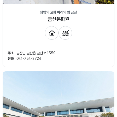
생명의 고향 미래의 땅 금산
금산문화원
주소
금산군 금산읍 금산로 1559
전화
041-754-2724