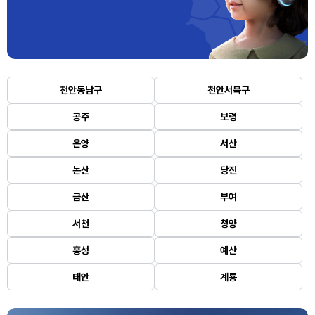
천안동남구
천안서북구
공주
보령
온양
서산
논산
당진
금산
부여
서천
청양
홍성
예산
태안
계룡