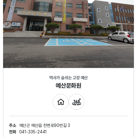
역사가 숨쉬는 고장 예산
예산문화원
주소
예산군 예산읍 천변로90번길 3
전화
041-335-2441